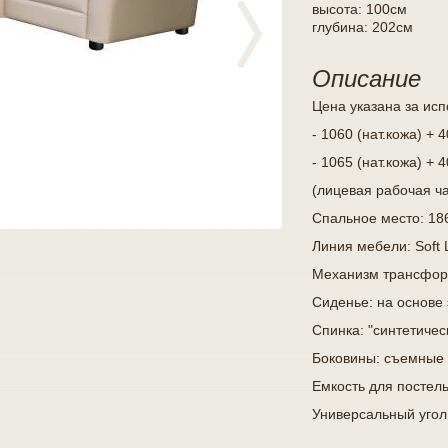
высота: 100см
глубина: 202см
Описание
Цена указана за ис
- 1060 (нат.кожа) +
- 1065 (нат.кожа) +
(лицевая рабочая ча
Спальное место:
186
Линия мебели:
Soft 
Механизм трансфор
Сиденье:
на основе 
Спинка:
"синтетичес
Боковины:
съемные
Емкость для постел
Универсальный угол