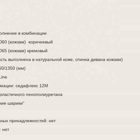
полнение в комбинации
 4060 (кожзам) коричневый
 4065 (кожзам) кремовый
сть выполнена в натуральной коже, спинка дивана кожзам)
0/1350 (мм)
Line
мации:
седафлекс 12М
эластичного пенополиуретана
кие шарики"
ьных принадлежностей:
нет
:
нет